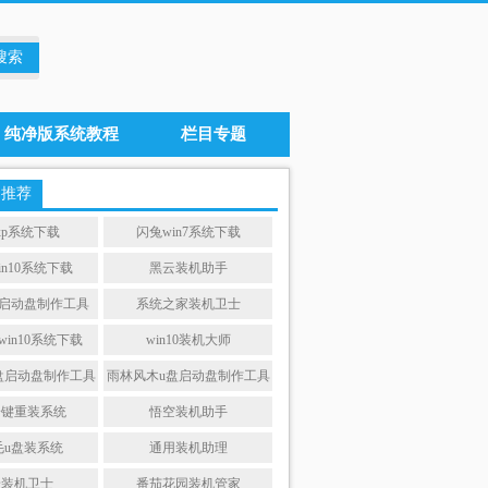
纯净版系统教程
栏目专题
题推荐
xp系统下载
闪兔win7系统下载
win10系统下载
黑云装机助手
盘启动盘制作工具
系统之家装机卫士
in10系统下载
win10装机大师
盘启动盘制作工具
雨林风木u盘启动盘制作工具
一键重装系统
悟空装机助手
毛u盘装系统
通用装机助理
普装机卫士
番茄花园装机管家