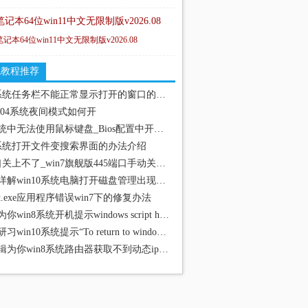
笔记本64位win11中文无限制版v2026.08
笔记本64位win11中文无限制版v2026.08
统教程推荐
win10系统任务栏不能正常显示打开的窗口的技巧
 2004系统夜间模式如何开
操作系统中无法使用鼠标键盘_Bios配置中开启鼠标键盘
10系统打开文件变搜索界面的办法介绍
445端口关上不了_win7旗舰版445端口手动关上介绍
技术员详解win10系统电脑打开磁盘管理出现“无法连接虚拟磁盘服务”
ault.exe应用程序错误win7下的修复办法
老司机为你win8系统开机提示windows script host脚本错误的问题
技术员研习win10系统提示“To return to windows”的技巧
技术编辑为你win8系统路由器获取不到动态ip地址的步骤