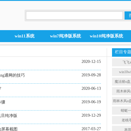
win11系统
win7纯净版系统
win10纯净版系统
栏目专
2020-12-15
飞飞
win10
2019-09-28
ing通网的技巧
魔法猪u
2020-06-13
7
雨木林风w
雨林木风u
2019-06-19
步骤
蜻蜓
2019-12-29
年元旦纯净版
老桃
2017-03-27
动屏幕截图
惠