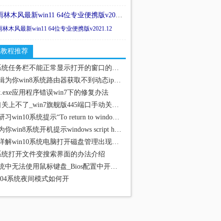
雨林木风最新win11 64位专业便携版v2021.12
雨林木风最新win11 64位专业便携版v2021.12
统教程推荐
win10系统任务栏不能正常显示打开的窗口的技巧
技术编辑为你win8系统路由器获取不到动态ip地址的步骤
ault.exe应用程序错误win7下的修复办法
445端口关上不了_win7旗舰版445端口手动关上介绍
技术员研习win10系统提示“To return to windows”的技巧
老司机为你win8系统开机提示windows script host脚本错误的问题
技术员详解win10系统电脑打开磁盘管理出现“无法连接虚拟磁盘服务”
10系统打开文件变搜索界面的办法介绍
操作系统中无法使用鼠标键盘_Bios配置中开启鼠标键盘
 2004系统夜间模式如何开