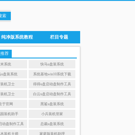
纯净版系统教程
栏目专题
题推荐
玉米系统
快马u盘装系统
马u盘装系统
系统基地win10系统下载
度装机卫士
得得u盘启动盘制作工具
果装机卫士
白云u盘启动盘制作工具
注于官网
黑鲨u盘装系统
花园装机助手
小兵装机管家
u盘启动盘制作工具
总裁u盘装系统
风木装机大师
家庭版装机助理